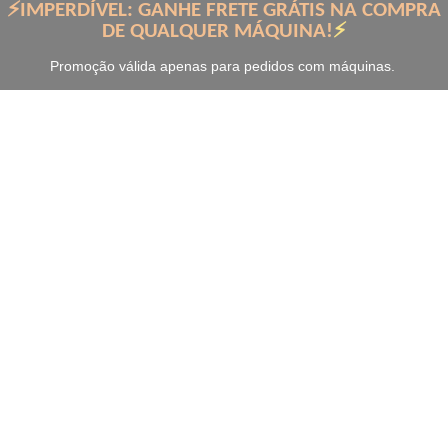
⚡IMPERDÍVEL: GANHE FRETE GRÁTIS NA COMPRA
DE QUALQUER MÁQUINA!
⚡
Promoção válida apenas para pedidos com máquinas.