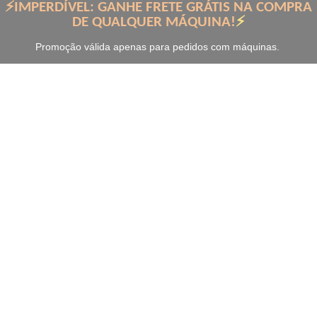
⚡IMPERDÍVEL: GANHE FRETE GRÁTIS NA COMPRA
DE QUALQUER MÁQUINA!
⚡
Promoção válida apenas para pedidos com máquinas.