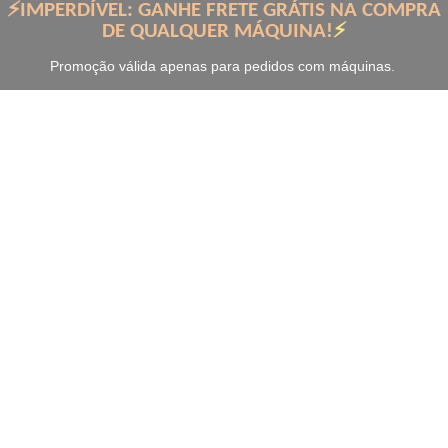
⚡IMPERDÍVEL: GANHE FRETE GRÁTIS NA COMPRA
DE QUALQUER MÁQUINA!
⚡
Promoção válida apenas para pedidos com máquinas.