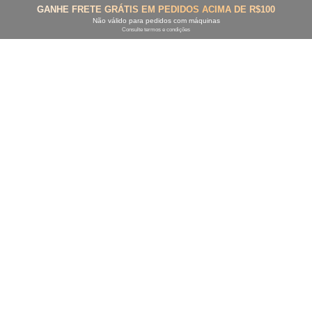
GANHE FRETE GRÁTIS EM PEDIDOS ACIMA DE R$100
Não válido para pedidos com máquinas
Consulte termos e condições