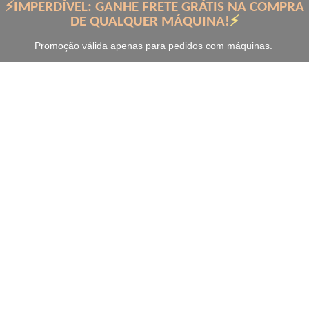
⚡IMPERDÍVEL: GANHE FRETE GRÁTIS NA COMPRA
DE QUALQUER MÁQUINA!
⚡
Promoção válida apenas para pedidos com máquinas.