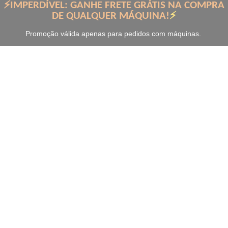
⚡IMPERDÍVEL: GANHE FRETE GRÁTIS NA COMPRA
DE QUALQUER MÁQUINA!
⚡
Promoção válida apenas para pedidos com máquinas.