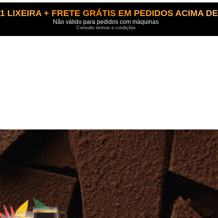
1 LIXEIRA + FRETE GRÁTIS EM PEDIDOS ACIMA DE
Não válido para pedidos com máquinas
Consulte termos e condições
Cafés pretos
Recicle suas
cápsulas Original