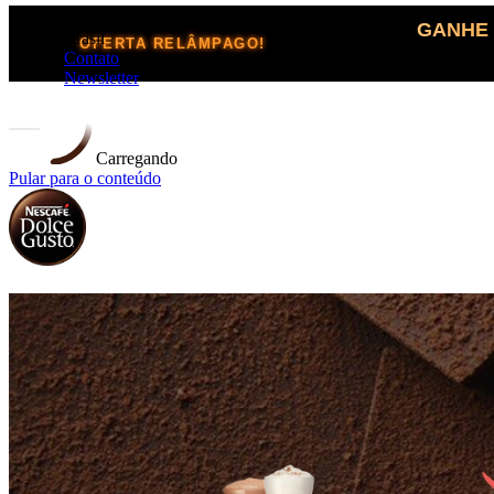
GANHE 
Brasil
OFERTA RELÂMPAGO!
Contato
Newsletter
Carregando
Pular para o conteúdo
Sabores
Bebidas
Original