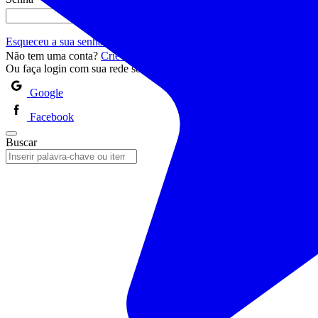
Esqueceu a sua senha?
Entrar
Signing In...
Não tem uma conta?
Crie sua conta
Ou faça login com sua rede social
Google
Facebook
Buscar