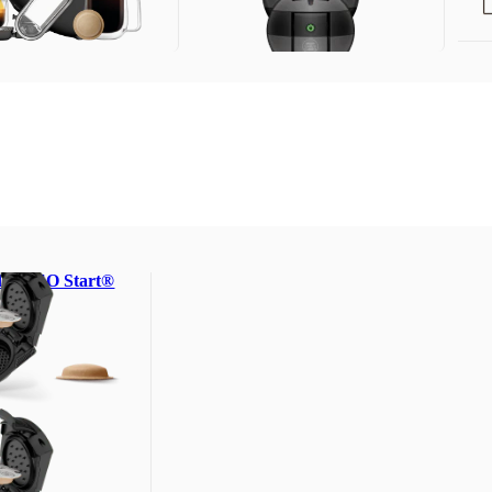
usiva para cafés pretos
dor
NEO Start®