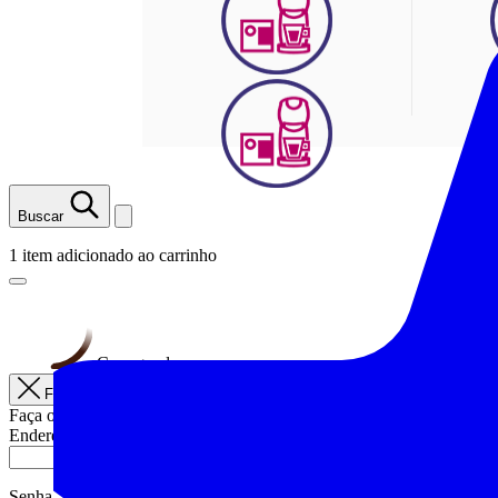
Buscar
1 item adicionado ao carrinho
Carregando
Fechar
Faça o checkout usando sua conta
Endereço de e-mail
Senha