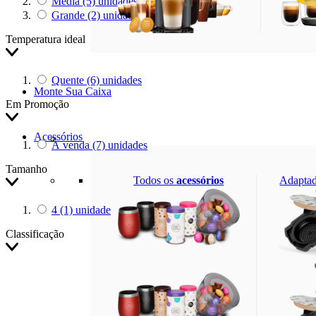
Média
(5)
unidades
Grande
(2)
unidades
Temperatura ideal
Quente
(6)
unidades
Monte Sua Caixa
Em Promoção
Acessórios
À venda
(7)
unidades
Tamanho
Excl
Todos os
acessórios
Adapta
4
(1)
unidade
Classificação