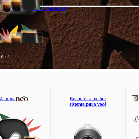
mpatíveis NEO Start
Kopenhagen
Compostagem de
suas cápsulas NEO
ções!
postáveis, feitas com papel,
para
inas
NEO
e
NEO Start
®
Máquina
Encontre o melhor
sistema para você