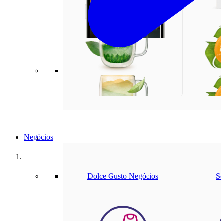
Negócios
Reci
Nosso compromisso com o planeta
Dolce Gusto Negócios
S