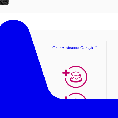
inha Assinatura
Criar Assinatura Geração I