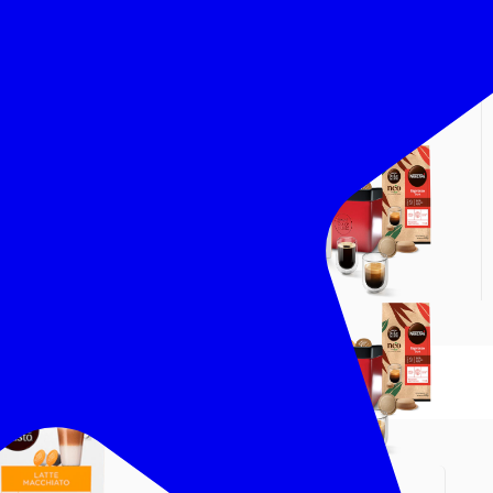
Inserir Códigos
Troque por Produtos Nescafé Dolce
Gusto