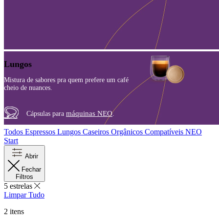
Lungos
Mistura de sabores pra quem prefere um café
cheio de nuances.
máquinas NEO
Cápsulas para
.
Todos
Espressos
Lungos
Caseiros
Orgânicos
Compatíveis NEO
Start
Abrir
Fechar
Filtros
5 estrelas
Limpar Tudo
2
itens