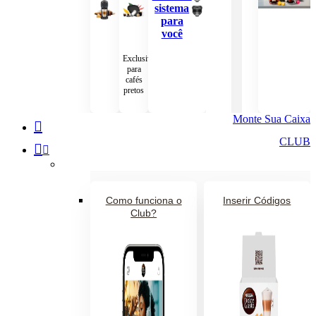
sistema
para
você
Exclusiva
para
cafés
pretos
Monte Sua Caixa
CLUB
Como funciona o
Inserir Códigos
Club?