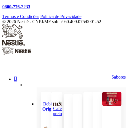
0800-776-2233
Termos e Condições
Politica de Privacidade
© 2026 Nestlé - CNPJ/MF sob nº 60.409.075/0001-52
Sabores
Bebidas
Cafés
Original
pretos