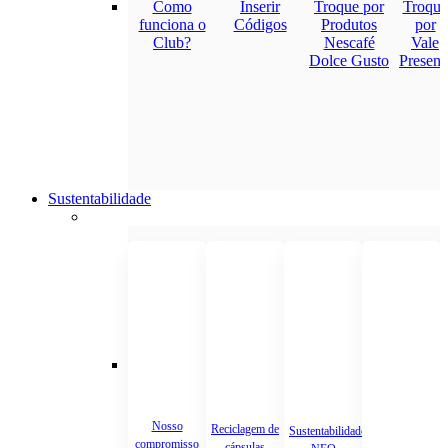
Como
Inserir
Troque por
Troque
funciona o
Códigos
Produtos
por
Club?
Nescafé
Vale
Dolce Gusto
Present
Sustentabilidade
Nosso
Reciclagem de
Sustentabilidade
compromisso
cápsulas