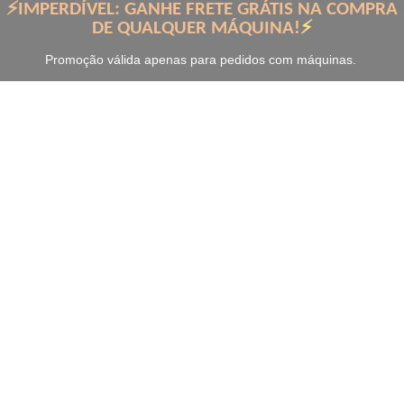
⚡IMPERDÍVEL: GANHE FRETE GRÁTIS NA COMPRA
DE QUALQUER MÁQUINA!
⚡
Promoção válida apenas para pedidos com máquinas.